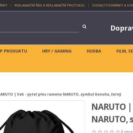
ÍNKY
REKLAMAČNÍ ŘÁD A REKLAMAČNÍ PROTOKOL
DODACÍ PODMÍNKY A DO
Dopra
YP PRODUKTU
HRY / GAMING
HUDBA
FILM, S
ARUTO | Vak - pytel přes rameno NARUTO, symbol Konoha, černý
NARUTO | V
NARUTO, s
0 rece