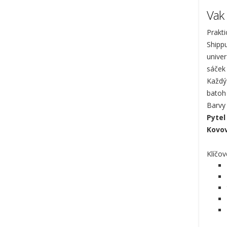
Vak
Prakt
Shippu
univer
sáček 
Každý
batoh 
Barvy 
Pytel
Kovov
Klíčov