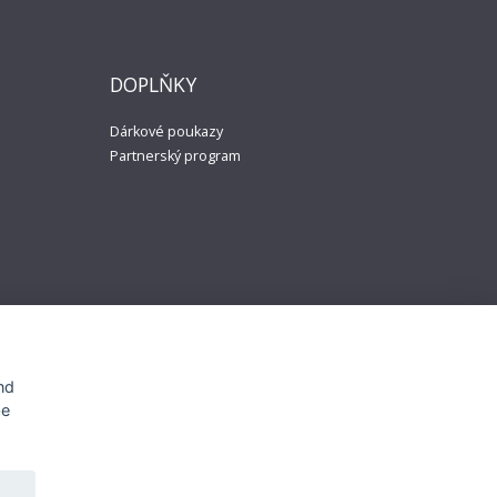
DOPLŇKY
Dárkové poukazy
Partnerský program
nd
be
e material may not be official and is not endorsed by the
owners.