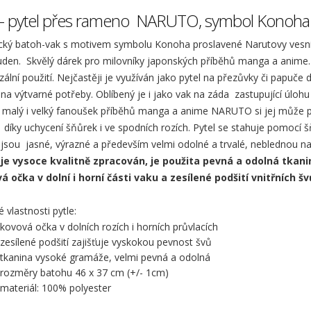
 - pytel přes rameno NARUTO, symbol Konoha
ický batoh-vak s motivem symbolu Konoha proslavené Narutovy vesnice
den. Skvělý dárek pro milovníky japonských příběhů manga a anime. J
zální použití. Nejčastěji je využíván jako pytel na přezůvky či papuče 
na výtvarné potřeby. Oblíbený je i jako vak na záda zastupující úlohu 
 malý i velký fanoušek příběhů manga a anime NARUTO si jej může 
díky uchycení šňůrek i ve spodních rozích. Pytel se stahuje pomocí š
jsou jasné, výrazné a především velmi odolné a trvalé, neblednou na
 je vysoce kvalitně zpracován, je použita pevná a odolná tka
á očka v dolní i horní části vaku a zesílené podšití vnitřních š
é vlastnosti pytle:
kovová očka v dolních rozích i horních průvlacích
zesílené podšití zajišťuje vyskokou pevnost švů
tkanina vysoké gramáže, velmi pevná a odolná
rozměry batohu 46 x 37 cm (+/- 1cm)
materiál: 100% polyester