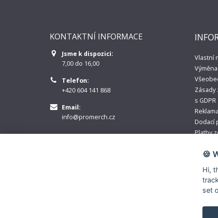
KONTAKTNÍ INFORMACE
INFO
Jsme k dispozici:
Vlastní
7,00 do 16,00
Výměna 
Všeobe
Telefon:
Zásady 
+420 604 141 868
s GDPR
Email:
Reklama
info@promerch.cz
Dodací 
Platby 
Pomoc 
🍪 
Hi, 
trac
set 
© Copyright 2020-2026