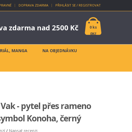
PRAVNÉ
DOPRAVA ZDARMA
PŘIHLÁSIT SE / REGISTROVAT
va zdarma nad 2500 Kč
0 ks
0Kč
ERIÁL, MANGA
NA OBJEDNÁVKU
ak - pytel přes rameno
ymbol Konoha, černý
nzí
/
Napsat recenzi