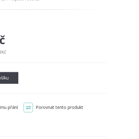
č
3Kč
šíku
amu přání
Porovnat tento produkt