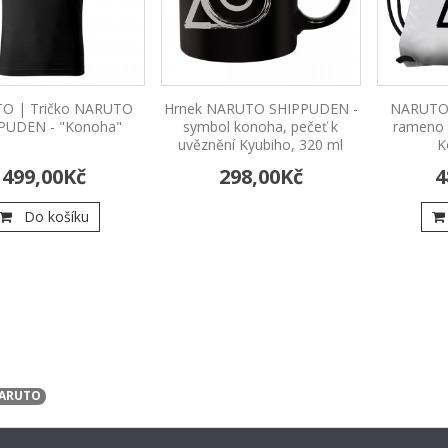
O | Tričko NARUTO
Hrnek NARUTO SHIPPUDEN -
NARUTO |
PUDEN - "Konoha"
symbol konoha, pečeť k
rameno
uvěznění Kyubiho, 320 ml
K
499,00Kč
298,00Kč
4
Do košíku
ARUTO