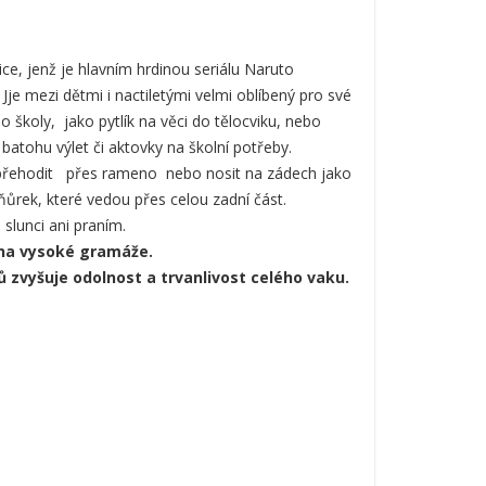
, jenž je hlavním hrdinou seriálu Naruto
je mezi dětmi i nactiletými velmi oblíbený pro své
do školy, jako pytlík na věci do tělocviku, nebo
batohu výlet či aktovky na školní potřeby.
přehodit přes rameno nebo nosit na zádech jako
ňůrek, které vedou přes celou zadní část.
 slunci ani praním.
nina vysoké gramáže.
vů zvyšuje odolnost a trvanlivost celého vaku.