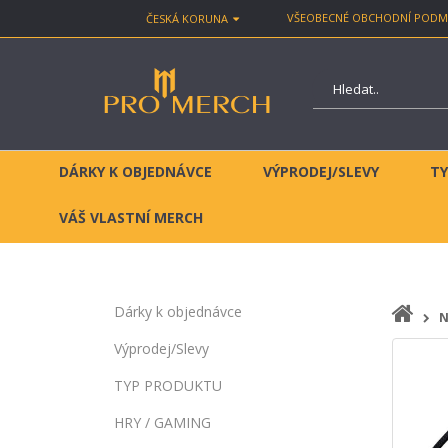
VŠEOBECNÉ OBCHODNÍ PODM
ČESKÁ KORUNA
DÁRKY K OBJEDNÁVCE
VÝPRODEJ/SLEVY
T
VÁŠ VLASTNÍ MERCH
Dárky k objednávce
N
Výprodej/Slevy
TYP PRODUKTU
HRY / GAMING