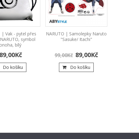
 Vak - pytel přes
NARUTO | Samolepky Naruto
NARUTO | 
 NARUTO, symbol
"Sasuke/ Itachi"
NARUTO, s
onoha, bílý
o
89,00Kč
89,00Kč
47
99,00Kč
Do košíku
Do košíku