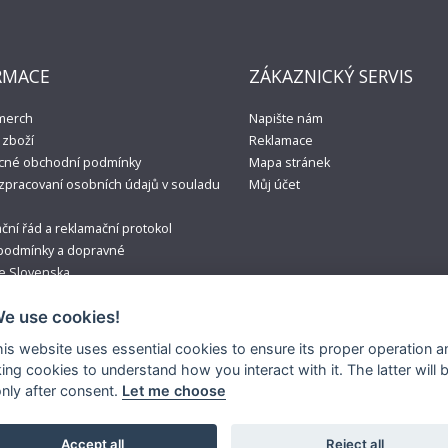
RMACE
ZÁKAZNICKÝ SERVIS
 merch
Napište nám
zboží
Reklamace
cné obchodní podmínky
Mapa stránek
zpracovaní osobních údajů v souladu
Můj účet
ční řád a reklamační protokol
podmínky a dopravné
ze Slovenska
s objednávkou
We use cookies!
this website uses essential cookies to ensure its proper operation a
king cookies to understand how you interact with it. The latter will 
only after consent.
Let me choose
. Some of the materials used are trademarks and/or copyrighted works. Som
Accept all
Reject all