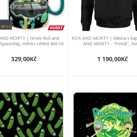
Do košíku
RICK AND MORTY | Mikina s kapucí RICK
AND MORTY | Hrnek Rick and
RICK AND MORTY | Mikina s kap
Mikina s kapucí RICK AND MORTY - "Portál", če
 Spaceship, měnící vzhled 460 ml
AND MORTY - "Portál", če
animovaného seriá..
329,00Kč
1 190,00Kč
1 190,00Kč
Do košíku
RICK AND MORTY | Podložka pod myš "
Skvělá XXL podložka pod myš "RICK AND MORTY" X
499,00Kč
687,00Kč
Do košíku