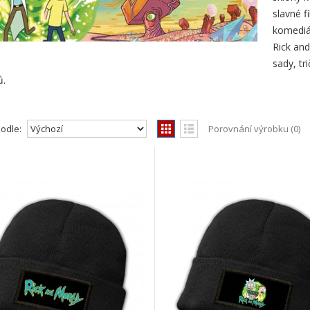
slavné f
komediál
Rick and
sady, tr
ů
.
podle:
Porovnání výrobku (0)
RICK AND MORTY | Čepice pletená s náš
Čepice pletená s nášivkou RICK AND MORTY "Lo
které j..
269,00Kč
Do košíku
RICK AND MORTY | Čepice pletená s náš