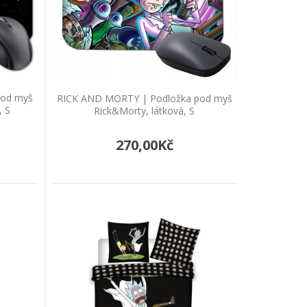
&Morty "Pickle Rick", látková, S
k" rozměry: 22 x 18 cm, tloušťka 2 mmhladké u..
pod myš
RICK AND MORTY | Podložka pod myš
, S
Rick&Morty, látková, S
270,00Kč
k&Morty Portal, látková, S
měry: 24,5x 19 cm, tloušťka 3 mmhladké ukončení,
k&Morty, látková, S