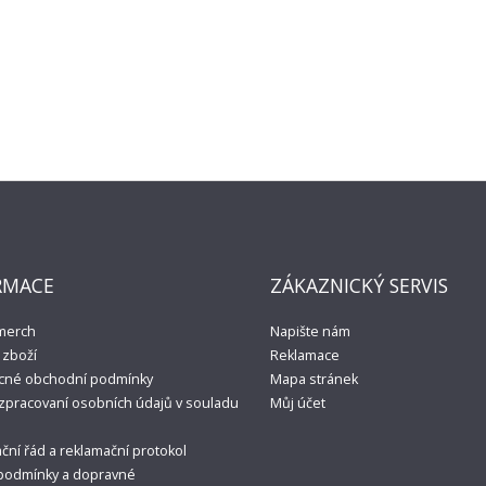
RICK AND MORTY | Povlečení Rick, Mort
Rick, Morty a Summer na svítícím povlečeníSvítí
2 270,00Kč
Do košíku
RICK AND MORTY | Školní penál RICK A
RMACE
ZÁKAZNICKÝ SERVIS
Jednopatrové školní pouzdro se dvěma klopami
 merch
Napište nám
pastelk..
zboží
Reklamace
449,00Kč
cné obchodní podmínky
Mapa stránek
zpracovaní osobních údajů v souladu
Můj účet
Do košíku
ční řád a reklamační protokol
podmínky a dopravné