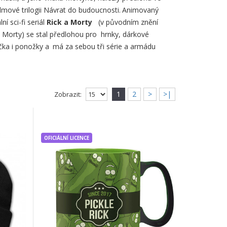
ilmové trilogii Návrat do budoucnosti.
Animovaný
ní sci-fi seriál
Rick a Morty
(v původním znění
 Morty) se stal předlohou pro hrnky, dárkové
ička i ponožky a
má za sebou tři série a armádu
1
2
>
>|
Zobrazit:
ivkou RICK AND MORTY "Logo", one size
go", one sizeČerná pletená čepice s nášivkou, na
OFICIÁLNÍ LICENCE
ivkou RICK AND MORTY "Portál", one size