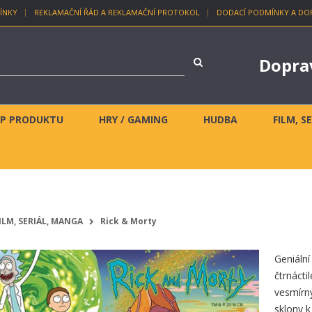
ÍNKY
REKLAMAČNÍ ŘÁD A REKLAMAČNÍ PROTOKOL
DODACÍ PODMÍNKY A DO
Dopra
YP PRODUKTU
HRY / GAMING
HUDBA
FILM, S
ILM, SERIÁL, MANGA
Rick & Morty
Geniální
čtrnácti
vesmírn
sklony k