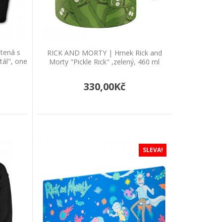
tál", one sizeČerná pletená čepice s nášivkou, na
tená s
RICK AND MORTY | Hrnek Rick and
ál", one
Morty "Pickle Rick" ,zelený, 460 ml
Pickle Rick" ,zelený, 460 ml
330,00Kč
né, oficiálně licencovaný produkt. Hrnek pro..
SLEVA!
- Spaceship, měnící vzhled 460 ml
 oficiálně licencovaný produkt. Hrnek pro fanoušky ..