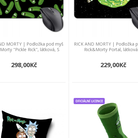
RICK AND MORTY | Podložka pod myš Rick
Skvělá podložka pod myš Rick&Morty "Pickle Ric
298,00Kč
ND MORTY | Podložka pod myš
RICK AND MORTY | Podložka 
Do košíku
Morty "Pickle Rick", látková, S
Rick&Morty Portal, látková
298,00Kč
229,00Kč
RICK AND MORTY | Podložka pod myš Ric
Skvělá podložka pod myš Rick&Morty Portalroz
vho..
229,00Kč
OFICIÁLNÍ LICENCE
Do košíku
RICK AND MORTY | Podložka pod myš Ric