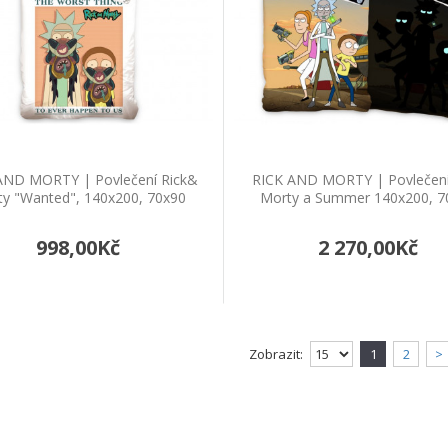
RICK AND MORTY | Povlečení Rick& Morty
Povlečení Rick& Morty "Fall", 140x200, 65x65, of
AND MORTY | Povlečení Rick&
RICK AND MORTY | Povlečení
1 898,00Kč
y "Wanted", 140x200, 70x90
Morty a Summer 140x200, 7
Do košíku
998,00Kč
2 270,00Kč
RICK AND MORTY | Povlečení Rick& Mort
Povlečení Rick& Morty "Wanted", 140x200, 70x90, 
Zobrazit:
1
2
>
998,00Kč
Do košíku