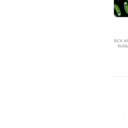
RICK A
Rick&