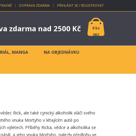
PRAVNÉ
DOPRAVA ZDARMA
PŘIHLÁSIT SE / REGISTROVAT
va zdarma nad 2500 Kč
0 ks
0Kč
ERIÁL, MANGA
NA OBJEDNÁVKU
 vědec Rick, ale také cynický alkoholik vláčí svého
letého vnuka Mortyho v létajícím autě po
ých výletech.
Příběhy Ricka, vědce a alkoholika se
 násilí, a jeho vnuka Mortyho, nalezly předlohu ve