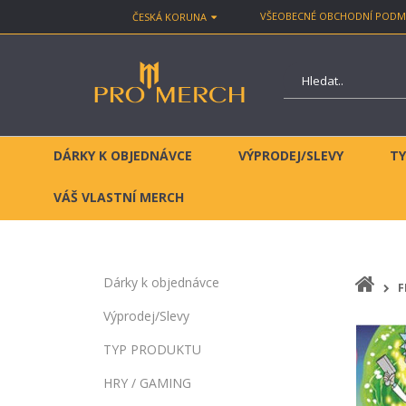
VŠEOBECNÉ OBCHODNÍ PODM
ČESKÁ KORUNA
DÁRKY K OBJEDNÁVCE
VÝPRODEJ/SLEVY
T
VÁŠ VLASTNÍ MERCH
Dárky k objednávce
F
Výprodej/Slevy
TYP PRODUKTU
HRY / GAMING