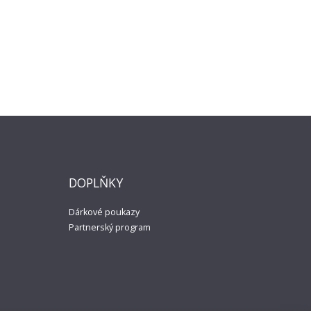
y a Summer 140x200, 70x90
cí povlečení Rick and Morty a Summer Smith je ob..
ND MORTY "Portál"
DOPLŇKY
 je vybaveno klasickými gumovými úchyty na
Dárkové poukazy
Partnerský program