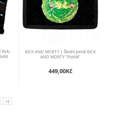
 "Fall", 140x200, 65x65
iciální licencePovlečení Rick and Morty je..
 Rick,
RICK AND MORTY | Školní penál RICK
0x90
AND MORTY "Portál"
449,00Kč
y "Wanted", 140x200, 70x90
oficiální licenceSvítící povlečení Rick and Mort..
>|