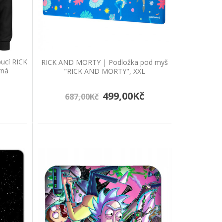
 AND MORTY - "Portál", černá
ucí RICK
RICK AND MORTY | Podložka pod myš
rnáMikina s kapucí a kapsou s motivem
rná
"RICK AND MORTY", XXL
499,00Kč
687,00Kč
RICK AND MORTY", XXL
XL, oficiální licenceVelká originální podložka p..