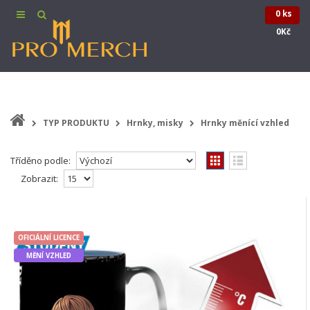
0 ks
0Kč
TYP PRODUKTU
Hrnky, misky
Hrnky měnící vzhled
Tříděno podle:
Zobrazit:
DEATH NOTE | Hrnek DEATH NOTE, "
OFICIÁLNÍ
LICENCE
Kira & L", měnící vzhled, 460 ml
MĚNÍ
OFICIÁLNÍ LICENCE
Hrnek DEATH NOTE - Kira & L, měnící vzhled,
VZHLED
oficiálně licencovaný produkt. Jste s Kirou, k..
MĚNÍ VZHLED
324,00Kč
Do košíku