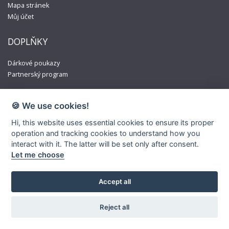
Mapa stránek
Můj účet
DOPLŇKY
Dárkové poukazy
Partnerský program
🍪 We use cookies!
Hi, this website uses essential cookies to ensure its proper
operation and tracking cookies to understand how you
interact with it. The latter will be set only after consent.
Let me choose
Accept all
© Copyright 2020-2026. Some of the materials used are trademarks
and/or copyrighted works. Some material may not be official and is
Reject all
not endorsed by the owners.