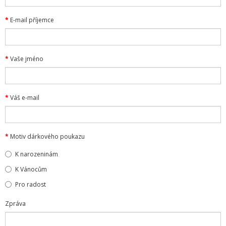
E-mail příjemce
Vaše jméno
Váš e-mail
Motiv dárkového poukazu
K narozeninám
K Vánocům
Pro radost
Zpráva