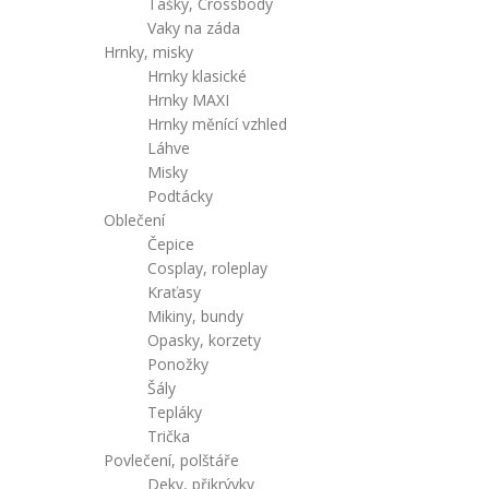
Tašky, Crossbody
Vaky na záda
Hrnky, misky
Hrnky klasické
Hrnky MAXI
Hrnky měnící vzhled
Láhve
Misky
Podtácky
Oblečení
Čepice
Cosplay, roleplay
Kraťasy
Mikiny, bundy
Opasky, korzety
Ponožky
Šály
Tepláky
Trička
Povlečení, polštáře
Deky, přikrývky