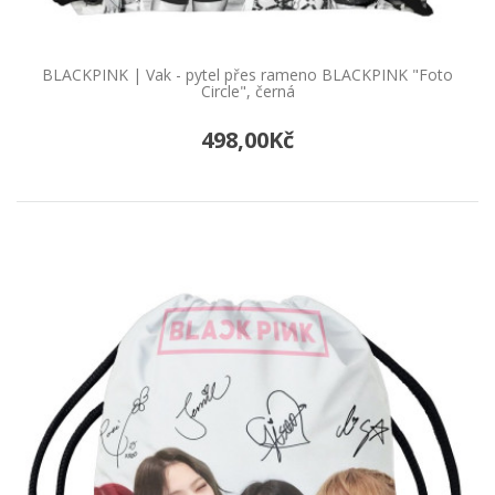
BTS | Vak - pytel přes rameno BTS logo,
černý
Vak - pytel přes rameno BTSTento praktický
BLACKPINK | Vak - pytel přes rameno BLACKPINK "Foto
batoh-vak je mezi dětmi i nactiletými velmi
Circle", černá
oblíben..
498,00Kč
489,00Kč
Do košíku
BTS | Vak - pytel přes rameno BTS,
"Jimin With You", fialový
Vak - pytel přes rameno BTS, "Jimin With You",
fialovýTento praktický batoh-vak je mezi dětmi i
nact..
489,00Kč
Do košíku