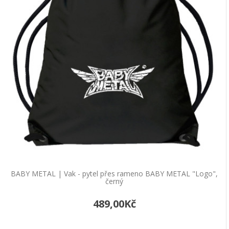
Do košíku
BATMAN | Vak - pytel přes rameno
OFICIÁLNÍ
LICENCE
"Fear"
Vak - pytel přes rameno BATMAN "Fear",
oficiální licence Tento praktický batoh-vak je
mezi dětm..
449,00Kč
Do košíku
BATMAN | Vak - pytel přes rameno
BATMAN logo, černý
BABY METAL | Vak - pytel přes rameno BABY METAL "Logo",
Vak - pytel přes rameno BATMANTento
černý
praktický batoh-vak je mezi dětmi i nactiletými
489,00Kč
velmi oblí..
449,00Kč