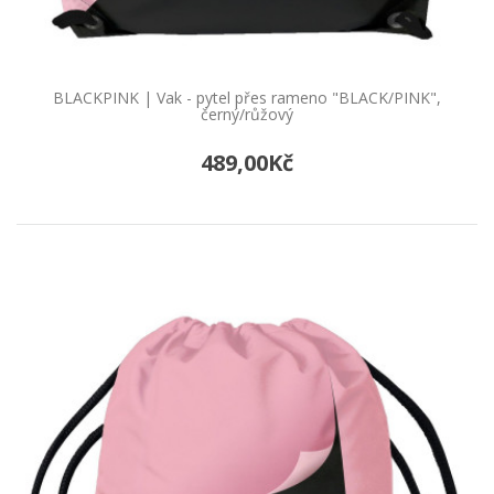
BLACKPINK | Vak - pytel přes rameno "BLACK/PINK",
černý/růžový
489,00Kč