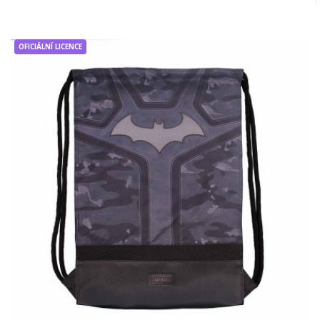
Do košíku
OFICIÁLNÍ LICENCE
BATMAN | Vak - pytel přes rameno
BATMAN sportovní, černý
Vak - pytel přes rameno BATMANTento
praktický batoh-vak je mezi dětmi i nactiletými
velmi oblí..
352,00Kč
Do košíku
BLACKPINK | Vak - pytel přes rameno
BLACKPINK "Foto Circle", černá
Vak - pytel přes rameno BLACKPINK "Foto
Circle", černáTento praktický batoh-vak je mezi
dětmi i nact..
498,00Kč