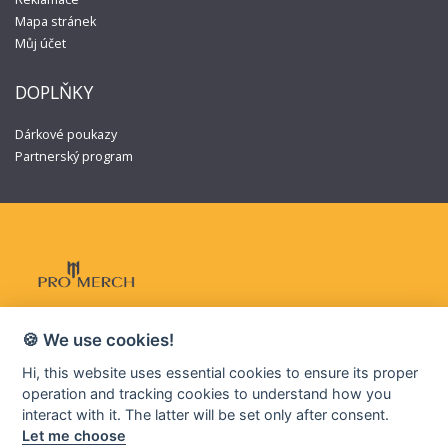
Mapa stránek
Můj účet
DOPLŇKY
Dárkové poukazy
Partnerský program
🍪 We use cookies!
Hi, this website uses essential cookies to ensure its proper
© Copyright 2020-2026. Some of the materials used are trademarks
operation and tracking cookies to understand how you
and/or copyrighted works. Some material may not be official and is
interact with it. The latter will be set only after consent.
not endorsed by the owners.
Let me choose