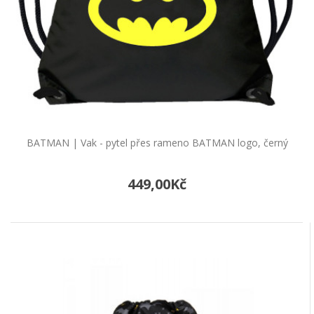
BLACKPINK | Vak - pytel přes rameno
"BLACK/PINK", černý/růžový
Vak - pytel přes rameno "BLACK/PINK",
černý/růžovýTento praktický batoh-vak je mezi
dětmi i nactilet..
489,00Kč
BATMAN | Vak - pytel přes rameno BATMAN logo, černý
Do košíku
449,00Kč
BLACKPINK | Vak - pytel přes rameno
"SQUARE ONE", růžový
Vak - pytel přes rameno "SQUARE ONE",
růžovýTento praktický batoh-vak je mezi dětmi
i nactiletými ve..
489,00Kč
Do košíku