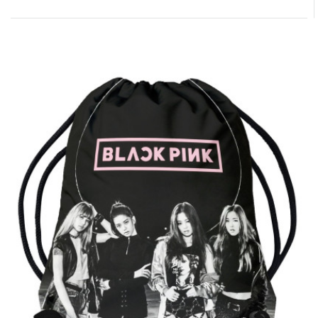
BTS | Vak - pytel přes rameno BTS BE
logo, černý
Vak - pytel přes rameno BTS BETento
praktický batoh-vak je mezi dětmi i nactiletými
velmi oblí..
580,00Kč
Do košíku
BTS | Vak - pytel přes rameno BTS logo,
bílý
Vak - pytel přes rameno BTS, bílýTento
praktický batoh-vak je mezi dětmi i nactiletými
velmi o..
489,00Kč
Do košíku