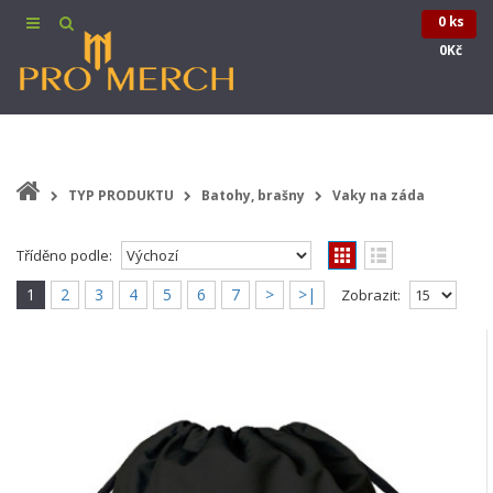
0 ks
0Kč
TYP PRODUKTU
Batohy, brašny
Vaky na záda
Tříděno podle:
1
2
3
4
5
6
7
>
>|
Zobrazit:
BABY METAL | Vak - pytel přes rameno
BABY METAL "Logo", černý
Vak - pytel přes rameno BABY METAL "Logo",
černýTento praktický batoh-vak je mezi dětmi i
nact..
489,00Kč