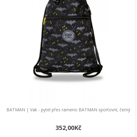
Brawl Stars | Vak - pytel přes rameno
Brawl Stars Leon vs Crow
Tento praktický batoh-vak je mezi dětmi i
nactiletými velmi oblíbený pro své univerzální
použití. Ne..
448,00Kč
Do košíku
BTS | Vak - pytel přes rameno BTS BE
logo, bílý
Vak - pytel přes rameno BTS BETento
praktický batoh-vak je mezi dětmi i nactiletými
velmi oblí..
BATMAN | Vak - pytel přes rameno BATMAN sportovní, černý
449,00Kč
352,00Kč
Do košíku