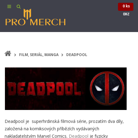
0 ks
0Kč
FILM, SERIÁL, MANGA
DEADPOOL
Deadpool je superhrdinská filmová série, prozatím dva díly,
založená na komiksových příbězích vydávaných
nakladatelstvím Marvel Comics.
Deadpool
je fyzicky