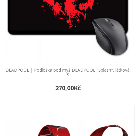
DEADPOOL | Podložka pod myš DEADPOOL "Splash", látková,
S
270,00Kč