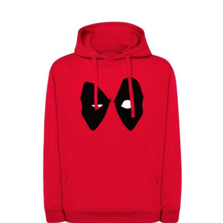
Do košíku
DEADPOOL | Mikina s kapucí
DEADPOOL, černá, "Splash"
Mikina s kapucí DEADPOOL, černá,
"Splash"Mikina s kapucí a kapsou s motivem
svérázného antihrdiny DE..
968,00Kč
1 190,00Kč
Do košíku
DEADPOOL | Podložka pod myš
"DEADPOOL", XXL
Skvělá XXL podložka pod myš "DEADPOOL"
XXL, oficiální licenceVelká originální podložka
pod myš..
687,00Kč