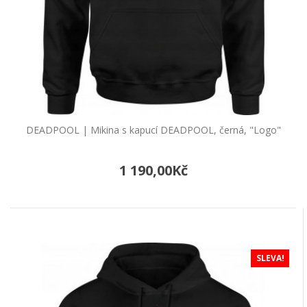
DEADPOOL | Podložka pod myš
DEADPOOL "Splash White", látková, S
Skvělá podložka pod myš DEADPOOL "Splash
White", látková Flexibilní podložka pod myš s
motivem DEA..
270,00Kč
DEADPOOL | Mikina s kapucí DEADPOOL, černá, "Logo"
Do košíku
1 190,00Kč
DEADPOOL | Podložka pod myš
DEADPOOL "Splash", látková, S
Skvělá podložka pod myš DEADPOOL "Splash",
látková Flexibilní podložka pod myš s motivem
DEADPOOL...
SLEVA!
270,00Kč