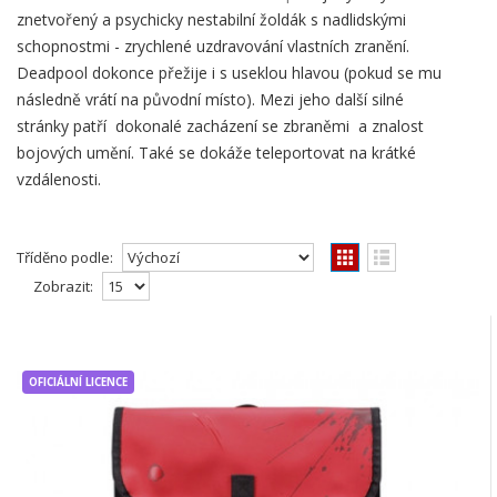
znetvořený a psychicky nestabilní žoldák s nadlidskými
schopnostmi - zrychlené uzdravování vlastních zranění.
Deadpool dokonce přežije i s useklou hlavou (pokud se mu
následně vrátí na původní místo). Mezi jeho další silné
stránky patří dokonalé zacházení se zbraněmi a znalost
bojových umění. Také se dokáže teleportovat na krátké
vzdálenosti.
Tříděno podle:
Zobrazit:
DEADPOOL | Batoh Deadpool, červený,
OFICIÁLNÍ
LICENCE
12l
OFICIÁLNÍ LICENCE
Školní/městský batoh Deadpool, oficiální
licenceJednokomorový školní batoh Deadpool
se symbo..
1 289,00Kč