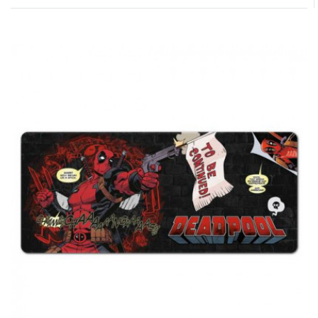
DEADPOOL | Vak - pytel přes rameno
DEADPOOL "Face", červený
Vak - pytel přes rameno DEADPOOL "Face",
červenýTento praktický batoh-vak je mezi
dětmi ..
489,00Kč
DEADPOOL | Vak - pytel přes rameno
DEADPOOL "Logo", černý
Vak - pytel přes rameno DEADPOOL "Logo",
černý, černýTento praktický batoh-vak je mezi
dětmi i..
489,00Kč
DEADPOOL | Vak - pytel přes rameno