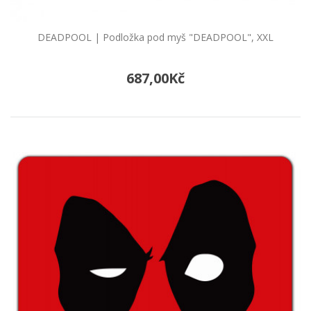
DEADPOOL "Splash", černý
Vak - pytel přes rameno DEADPOOL "Splash",
DEADPOOL | Podložka pod myš "DEADPOOL", XXL
černý, černýTento praktický batoh-vak je mezi
dětmi..
687,00Kč
489,00Kč