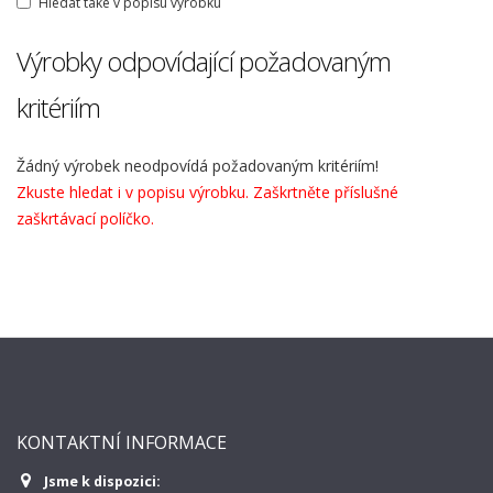
Hledat také v popisu výrobku
Výrobky odpovídající požadovaným
kritériím
Žádný výrobek neodpovídá požadovaným kritériím!
Zkuste hledat i v popisu výrobku. Zaškrtněte příslušné
zaškrtávací políčko.
KONTAKTNÍ INFORMACE
Jsme k dispozici: