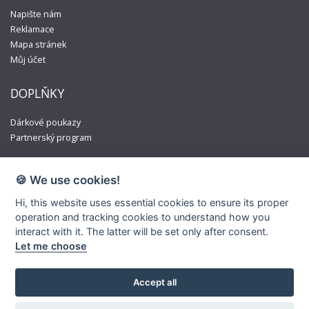
Napište nám
Reklamace
Mapa stránek
Můj účet
DOPLŇKY
Dárkové poukazy
Partnerský program
🍪 We use cookies!
Hi, this website uses essential cookies to ensure its proper
operation and tracking cookies to understand how you
interact with it. The latter will be set only after consent.
Let me choose
Accept all
© Copyright 2020-2026. Some of the materials used are trademarks
and/or copyrighted works. Some material may not be official and is