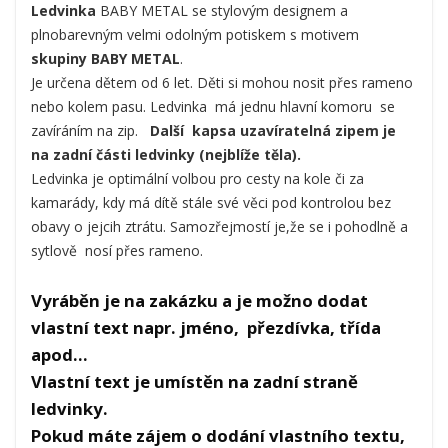
Ledvinka
BABY METAL se stylovým designem a
plnobarevným velmi odolným potiskem s motivem
skupiny BABY METAL
.
Je určena dětem od 6 let. Děti si mohou nosit přes rameno
nebo kolem pasu. Ledvinka má jednu hlavní komoru se
zavíráním na zip.
Další kapsa uzavíratelná zipem je
na zadní části ledvinky (nejblíže těla).
Ledvinka je optimální volbou pro cesty na kole či za
kamarády, kdy má dítě stále své věci pod kontrolou bez
obavy o jejcih ztrátu. Samozřejmostí je,že se i pohodlně a
sytlově nosí přes rameno.
Vyráběn je na zakázku a je možno dodat
vlastní text napr. jméno, přezdívka, třída
apod...
Vlastní text je umístěn na zadní straně
ledvinky.
Pokud máte zájem o dodání vlastního textu,