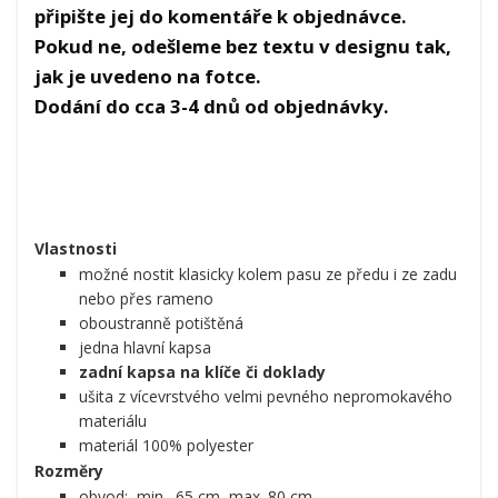
připište jej do komentáře k objednávce.
Pokud ne, odešleme bez textu v designu tak,
jak je uvedeno na fotce.
Dodání do cca 3-4 dnů od objednávky.
Vlastnosti
možné nostit klasicky kolem pasu ze předu i ze zadu
nebo přes rameno
oboustranně potištěná
jedna hlavní kapsa
zadní kapsa na klíče či doklady
ušita z vícevrstvého velmi pevného nepromokavého
materiálu
materiál 100% polyester
Rozměry
obvod: min. 65 cm, max. 80 cm