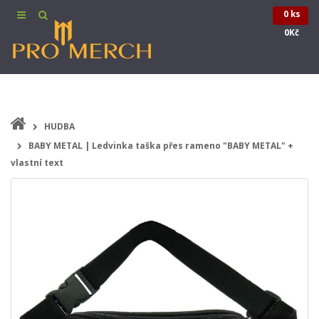
0 ks
0Kč
HUDBA
BABY METAL | Ledvinka taška přes rameno "BABY METAL" +
vlastní text