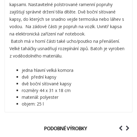
kapsami.
Nastavitelné polstrované ramenní popruhy
zajišťují správné držení těla dítěte.
Dvě boční síťované
kapsy, do kterých
se snadno vejde termoska nebo láhev s
vodou. Na zádové části je
popruh na vozík.
Uvnitř
kapsa
na elektronická zařízení nař notebook.
Batoh má v horní části také ucho/poutko na přenášení.
Velké taháčky usnadňují rozepínání zipů. Batoh je vyroben
z voděodolného materiálu.
jedna hlavní velká komora
dvě přední kapsy
dvě boční síťované kapsy
rozměry 44 x 31 x 18 cm
materiál: polyester
objem: 25 l
PODOBNÉ VÝROBKY