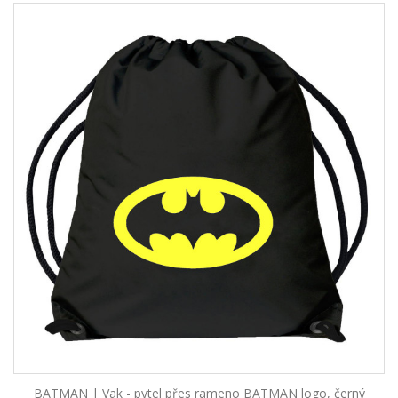
BATMAN | Vak - pytel přes rameno BATMAN logo, černý