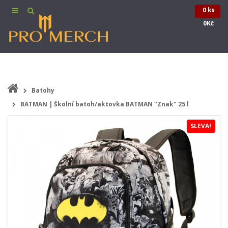
0 ks
0Kč
Batohy
BATMAN | Školní batoh/aktovka BATMAN "Znak" 25 l
SLEVA!