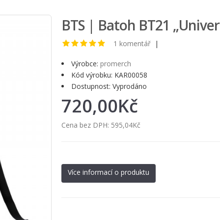
BTS | Batoh BT21 „Universt
1 komentář
|
Výrobce:
promerch
Kód výrobku: KAR00058
Dostupnost: Vyprodáno
720,00Kč
Cena bez DPH:
595,04Kč
Více informací o produktu