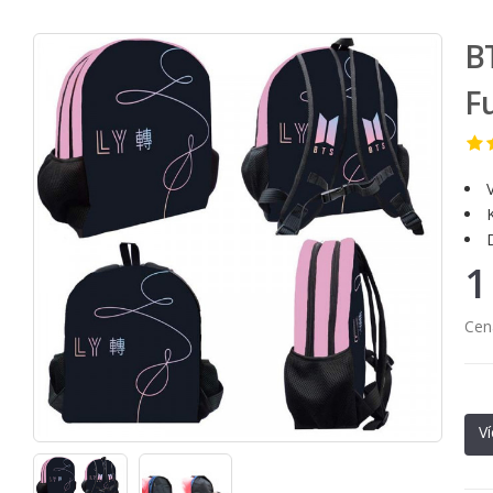
BT
F
1
Cen
Ví