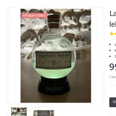
L
OFICIÁLNÍ LICENCE
le
9
Cen
Ví